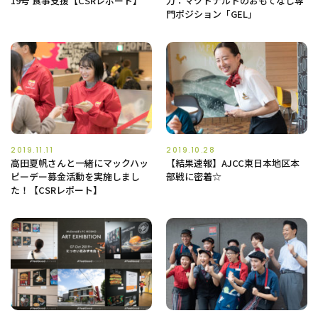
19号 食事支援【CSRレポート】
力：マクドナルドのおもてなし専
門ポジション「GEL」
2019.11.11
2019.10.28
高田夏帆さんと一緒にマックハッ
【結果速報】AJCC東日本地区本
ピーデー募金活動を実施しまし
部戦に密着☆
た！【CSRレポート】