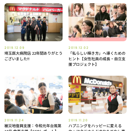
2019.12.09
2019.12.02
埼玉医大病院店 22年間ありがとう
「私らしい輝き方」へ導くための
ございました!!
ヒント【女性社員の成長・自立支
援プロジェクト】
2019.11.24
2019.11.20
被災地復興支援：令和元年台風第
ハプニングをハッピーに変える