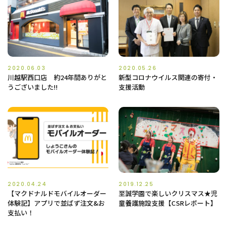
2020.06.03
2020.05.26
川越駅西口店 約24年間ありがと
新型コロナウイルス関連の寄付・
うございました!!
支援活動
2020.04.24
2019.12.25
【マクドナルドモバイルオーダー
至誠学園で楽しいクリスマス★児
体験記】アプリで並ばず注文&お
童養護施設支援【CSRレポート】
支払い！