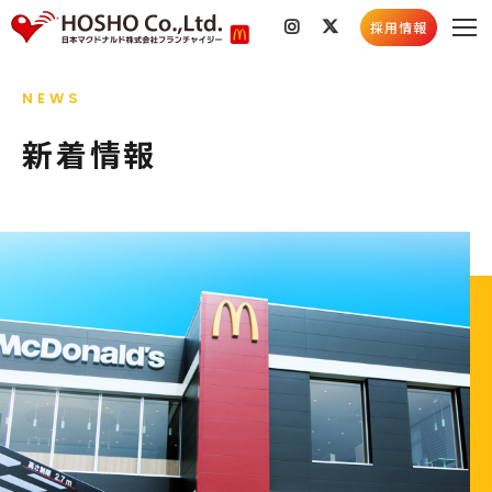
採用情報
私たちのこと
NEWS
会社情報
店舗検索
新着情報
社会貢献活動
採用情報
スキルコンテスト
採用情報トップ
新着情報
採用メッセージ
お知らせ
社員インタビュー
店舗情報
5分でわかる豊昇
社会貢献活動
よくあるご質問
育成プログラム
お知らせ
採用ブログ
新卒募集要項