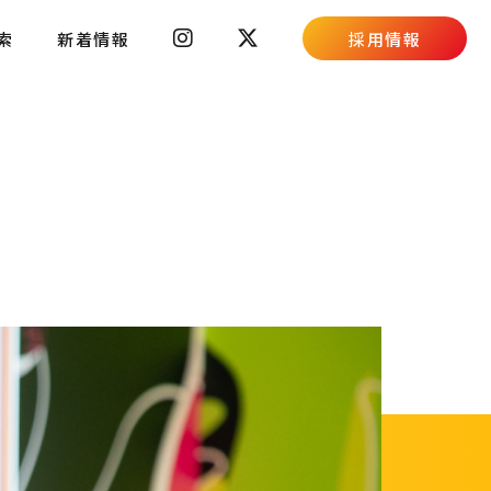
索
新着情報
採用情報
スキルコンテスト
採用ブログ
新卒募集要項
キャリア募集要項
高校生向け特設ページ
主婦(夫)向け特設ページ
資料請求フォーム
職場体験・働き方相談会