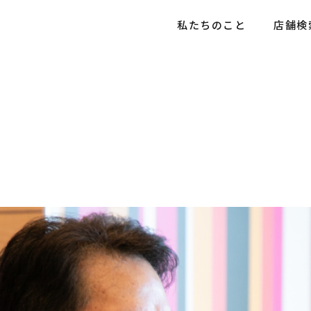
私たちのこと
店舗検
情報
情報トップ
社会貢献活動
お知らせ
社会貢献活動
採用メッセージ
店舗情報
育成プログラム
社員インタビュー
5分でわかる豊昇
よくあるご質問
お知らせ