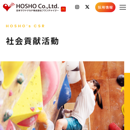
採用情報
私たちのこと
HOSHO’s CSR
会社情報
店舗検索
社会貢献活動
社会貢献活動
採用情報
スキルコンテスト
採用情報トップ
新着情報
採用メッセージ
お知らせ
社員インタビュー
店舗情報
5分でわかる豊昇
社会貢献活動
よくあるご質問
育成プログラム
お知らせ
採用ブログ
新卒募集要項