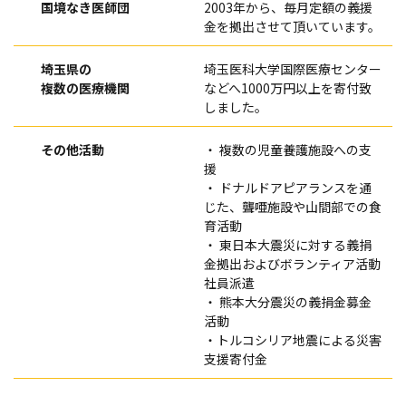
国境なき医師団
2003年から、毎月定額の義援
金を拠出させて頂いています。
埼玉県の
埼玉医科大学国際医療センター
複数の医療機関
などへ1000万円以上を寄付致
しました。
その他活動
・ 複数の児童養護施設への支
援
・ ドナルドアピアランスを通
じた、聾唖施設や山間部での食
育活動
・ 東日本大震災に対する義捐
金拠出およびボランティア活動
社員派遣
・ 熊本大分震災の義捐金募金
活動
・トルコシリア地震による災害
支援寄付金