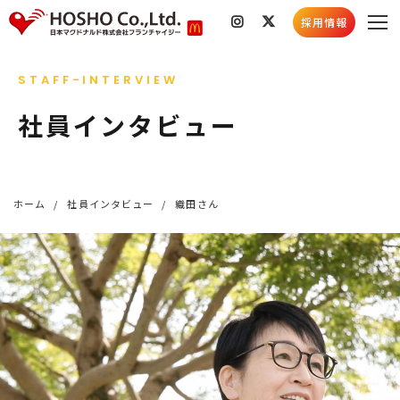
採用情報
私たちのこと
STAFF-INTERVIEW
会社情報
店舗検索
社員インタビュー
社会貢献活動
採用情報
スキルコンテスト
採用情報トップ
新着情報
ホーム
社員インタビュー
織田さん
採用メッセージ
お知らせ
社員インタビュー
店舗情報
5分でわかる豊昇
社会貢献活動
よくあるご質問
育成プログラム
お知らせ
採用ブログ
新卒募集要項