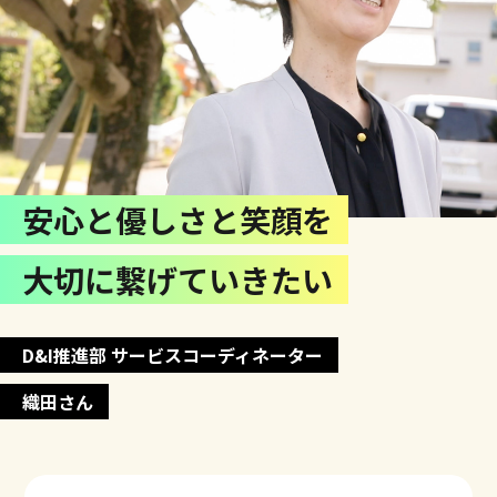
新卒採用エントリー
キャリア募集要項
キャリア採用エントリー
高校生向け特設ページ
主婦(夫)向け特設ページ
安心と優しさと笑顔を
資料請求フォーム
大切に繋げていきたい
職場体験・働き方相談会
D&I推進部 サービスコーディネーター
織田さん