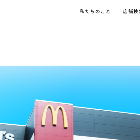
私たちのこと
店舗検
情報
情報トップ
社会貢献活動
お知らせ
社会貢献活動
採用メッセージ
店舗情報
育成プログラム
社員インタビュー
5分でわかる豊昇
よくあるご質問
お知らせ