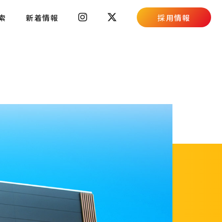
索
新着情報
採用情報
スキルコンテスト
採用ブログ
新卒募集要項
キャリア募集要項
高校生向け特設ページ
主婦(夫)向け特設ページ
資料請求フォーム
職場体験・働き方相談会