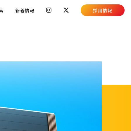
索
新着情報
採用情報
スキルコンテスト
採用ブログ
新卒募集要項
キャリア募集要項
高校生向け特設ページ
主婦(夫)向け特設ページ
資料請求フォーム
職場体験・働き方相談会