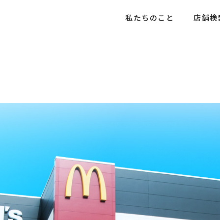
私たちのこと
店舗検
情報
情報トップ
社会貢献活動
お知らせ
社会貢献活動
採用メッセージ
店舗情報
育成プログラム
社員インタビュー
5分でわかる豊昇
よくあるご質問
お知らせ