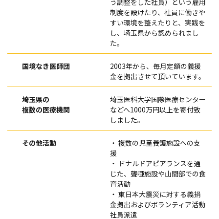
う調整をした社員）という雇用
制度を設けたり、社員に働きや
すい環境を整えたりと、実践を
し、埼玉県から認められまし
た。
国境なき医師団
2003年から、毎月定額の義援
金を拠出させて頂いています。
埼玉県の
埼玉医科大学国際医療センター
複数の医療機関
などへ1000万円以上を寄付致
しました。
その他活動
・ 複数の児童養護施設への支
援
・ ドナルドアピアランスを通
じた、聾唖施設や山間部での食
育活動
・ 東日本大震災に対する義捐
金拠出およびボランティア活動
社員派遣