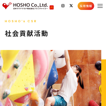
採用情報
私たちのこと
HOSHO’s CSR
会社情報
店舗検索
社会貢献活動
社会貢献活動
採用情報
スキルコンテスト
採用情報トップ
新着情報
採用メッセージ
お知らせ
社員インタビュー
店舗情報
5分でわかる豊昇
社会貢献活動
よくあるご質問
育成プログラム
お知らせ
採用ブログ
新卒募集要項