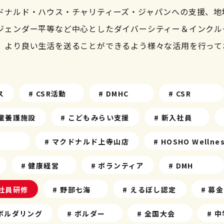
ドナルド・ハウス・チャリティーズ・ジャパンへの支援、地
ジェンダー平等など中心としたダイバーシティー＆インクル
、より良い生活を送ることができるよう様々な活用を行って
ス
# CSR活動
# DMHC
# CSR
児童養護施設
# こどもみらい支援
# 新入社員
# マクドナルド上寺山店
# HOSHO Wellne
# 健康経営
# ボランティア
# DMH
入社員研修
# 野部七海
# えるぼし認定
# 募金
 ボルダリング
# ボルダー
# 全国大会
# 