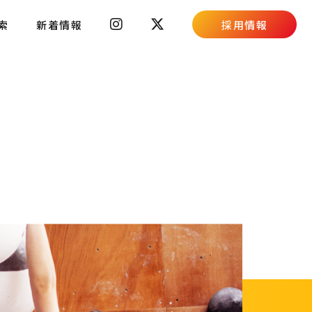
索
新着情報
採用情報
スキルコンテスト
採用ブログ
新卒募集要項
キャリア募集要項
高校生向け特設ページ
主婦(夫)向け特設ページ
資料請求フォーム
職場体験・働き方相談会