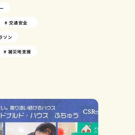
ー
# 交通安全
マラソン
# 被災地支援