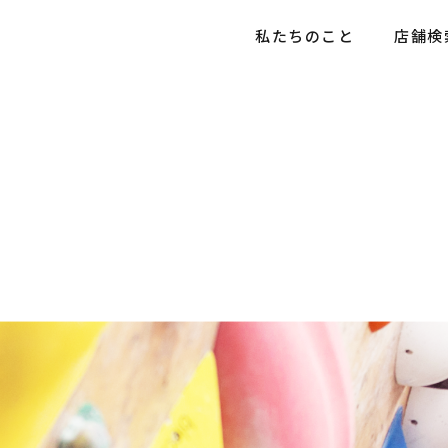
私たちのこと
店舗検
情報
情報トップ
社会貢献活動
お知らせ
社会貢献活動
採用メッセージ
店舗情報
育成プログラム
社員インタビュー
5分でわかる豊昇
よくあるご質問
お知らせ