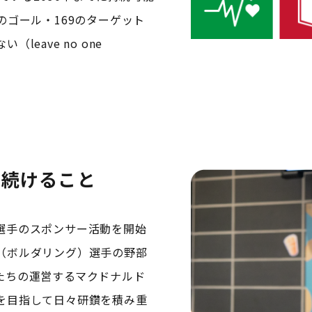
のゴール・169のターゲット
eave no one
り続けること
選手のスポンサー活動を開始
（ボルダリング）選手の野部
たちの運営するマクドナルド
を目指して日々研鑽を積み重