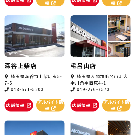
報
報
深谷上柴店
毛呂山店
埼玉県深谷市上柴町東5-
埼玉県入間郡毛呂山町大
7-5
字川角字西原4-1
048-571-5200
049-276-7570
アルバイト情
アルバイト情
店舗情報
店舗情報
報
報