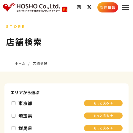
採用情報
私たちのこと
STORE
会社情報
店舗検索
店舗検索
社会貢献活動
採用情報
スキルコンテスト
採用情報トップ
新着情報
ホーム
店舗情報
採用メッセージ
お知らせ
社員インタビュー
店舗情報
5分でわかる豊昇
社会貢献活動
エリアから選ぶ
よくあるご質問
東京都
育成プログラム
国分寺市
瑞穂町
お知らせ
採用ブログ
埼玉県
あきる野市
八王子市
入間市
坂戸市
国立市
府中市
新卒募集要項
群馬県
小川町
嵐山町