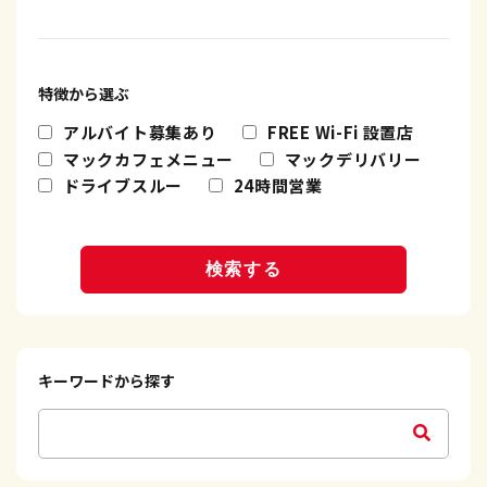
日の出町
伊勢崎市
日野市
新卒採用エントリー
川島町
川越市
昭島市
武蔵村山市
日高市
本庄市
キャリア募集要項
福生市
羽村市
東松山市
毛呂山町
特徴から選ぶ
青梅市
キャリア採用エントリー
深谷市
熊谷市
アルバイト募集あり
FREE Wi-Fi 設置店
狭山市
秩父市
高校生向け特設ページ
マックカフェメニュー
マックデリバリー
鶴ヶ島市
ドライブスルー
24時間営業
主婦(夫)向け特設ページ
資料請求フォーム
職場体験・働き方相談会
キーワードから探す