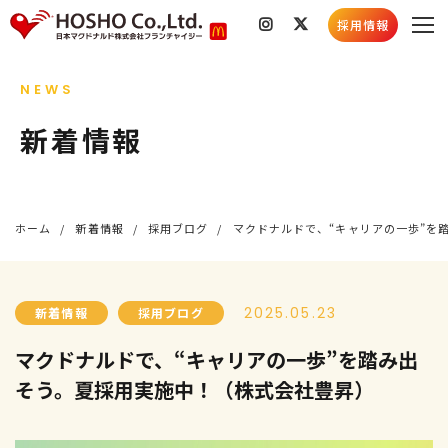
採用情報
私たちのこと
NEWS
会社情報
店舗検索
新着情報
社会貢献活動
採用情報
スキルコンテスト
採用情報トップ
新着情報
ホーム
新着情報
採用ブログ
マクドナルドで、“キャリアの一歩”を
採用メッセージ
お知らせ
社員インタビュー
店舗情報
5分でわかる豊昇
社会貢献活動
2025.05.23
新着情報
採用ブログ
よくあるご質問
育成プログラム
マクドナルドで、“キャリアの一歩”を踏み出
そう。夏採用実施中！（株式会社豊昇）
お知らせ
採用ブログ
新卒募集要項