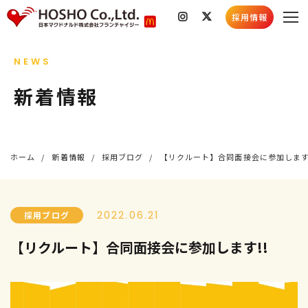
採用情報
私たちのこと
NEWS
会社情報
店舗検索
新着情報
社会貢献活動
採用情報
スキルコンテスト
採用情報トップ
新着情報
ホーム
新着情報
採用ブログ
【リクルート】合同面接会に参加します!
採用メッセージ
お知らせ
社員インタビュー
店舗情報
5分でわかる豊昇
社会貢献活動
2022.06.21
採用ブログ
よくあるご質問
育成プログラム
【リクルート】合同面接会に参加します!!
お知らせ
採用ブログ
新卒募集要項