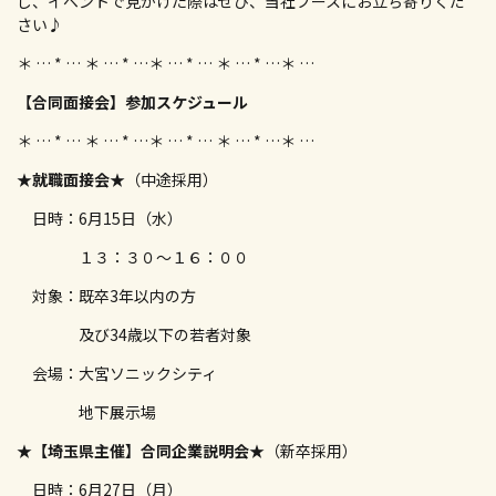
し、イベントで見かけた際はぜひ、当社ブースにお立ち寄りくだ
さい♪
＊ … * … ＊ … * …＊ … * … ＊ … * …＊ …
【合同面接会】参加スケジュール
＊ … * … ＊ … * …＊ … * … ＊ … * …＊ …
★就職面接会★
（中途採用）
日時：6月15日（水）
１３：３０～１６：００
対象：既卒3年以内の方
及び34歳以下の若者対象
会場：大宮ソニックシティ
地下展示場
★【埼玉県主催】合同企業説明会★
（新卒採用）
日時：6月27日（月）