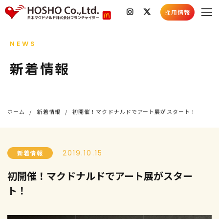
採用情報
私たちのこと
NEWS
会社情報
店舗検索
新着情報
社会貢献活動
採用情報
スキルコンテスト
採用情報トップ
新着情報
ホーム
新着情報
初開催！マクドナルドでアート展がスタート！
採用メッセージ
お知らせ
社員インタビュー
店舗情報
5分でわかる豊昇
社会貢献活動
2019.10.15
新着情報
よくあるご質問
育成プログラム
初開催！マクドナルドでアート展がスター
ト！
お知らせ
採用ブログ
新卒募集要項