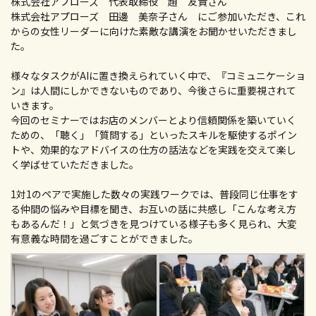
株式会社アプローズ 代表取締役 趙 友貴さん
株式会社アプローズ 田邊 美奈子さん にご参加いただき、これ
からの女性リーダーに向けた素敵な講演をお聞かせいただきまし
た。
様々なタスクがAIに置き換えられていく中で、『コミュニケーショ
ン』は人間にしかできないものであり、今後さらに重要視されて
いきます。
今回のセミナーではお店のメンバーとより信頼関係を築いていく
ための、「聴く」「質問する」といったスキルを駆使するポイン
トや、効果的なアドバイスの仕方の話法などを実践を交えて楽し
く学ばせていただきました。
1対1のペアで実施した数々の実践ワークでは、普段同じ仕事をす
る仲間の悩みや目標を聞き、お互いの話に共感し「こんな考え方
もあるんだ！」と気づきを見つけている様子も多く見られ、大変
有意義な時間を過ごすことができました。