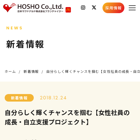
採用情報
私たちのこと
NEWS
会社情報
店舗検索
新着情報
社会貢献活動
採用情報
スキルコンテスト
採用情報トップ
新着情報
ホーム
新着情報
自分らしく輝くチャンスを掴む【女性社員の成長・自
採用メッセージ
お知らせ
社員インタビュー
店舗情報
5分でわかる豊昇
社会貢献活動
2018.12.24
新着情報
よくあるご質問
育成プログラム
自分らしく輝くチャンスを掴む【女性社員の
成長・自立支援プロジェクト】
お知らせ
採用ブログ
新卒募集要項