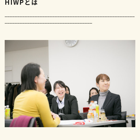
HIWPとは
新卒採用エントリー
____________________________________________________
キャリア募集要項
___________________________________
キャリア採用エントリー
高校生向け特設ページ
主婦(夫)向け特設ページ
資料請求フォーム
職場体験・働き方相談会