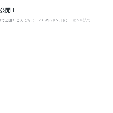
で公開！
AJCC
eで公開！ こんにちは！ 2019年9月25日に …
続きを読む
豊
昇
戦
表
彰
式
ム
ー
ビ
ー
が
YouTube
で
公
開！